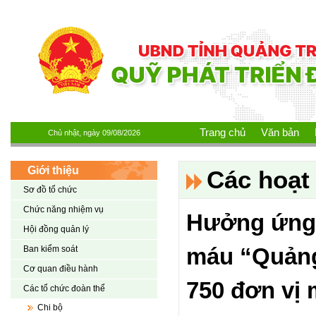
Nhảy đến nội dung
Trang chủ
Văn bản
Chủ nhật, ngày 09/08/2026
Giới thiệu
Các hoạt 
Sơ đồ tổ chức
Chức năng nhiệm vụ
Hưởng ứng 
Hội đồng quản lý
Ban kiểm soát
máu “Quảng 
Cơ quan điều hành
750 đơn vị 
Các tổ chức đoàn thể
Chi bộ