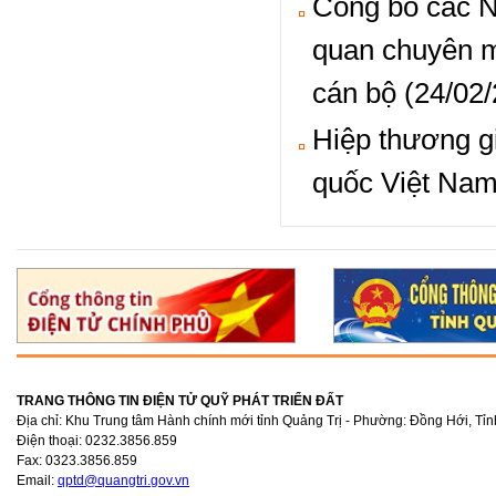
Công bố các Ng
quan chuyên m
cán bộ (24/02
Hiệp thương g
quốc Việt Nam 
TRANG THÔNG TIN ĐIỆN TỬ QUỸ PHÁT TRIỂN ĐẤT
Địa chỉ: Khu Trung tâm Hành chính mới tỉnh Quảng Trị - Phường: Đồng Hới, Tỉn
Điện thoại: 0232.3856.859
Fax: 0323.3856.859
Email:
qptd@quangtri.gov.vn