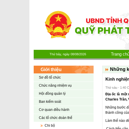
Nhảy đến nội dung
Trang ch
Thứ bảy, ngày 08/08/2026
Những k
Giới thiệu
Sơ đồ tổ chức
Kinh nghiệm
Chức năng nhiệm vụ
Thứ sáu - 1:40 
Hội đồng quản lý
Địa ốc là một 
Charles Trần, V
Ban kiểm soát
Những bước đầu
Cơ quan điều hành
thành công của
Các tổ chức đoàn thể
Làm thế nào để
Chi bộ
Cách tiếp cận 