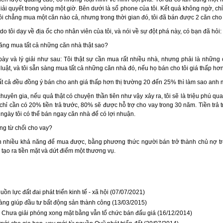
giải quyết trong vòng một giờ. Bên dưới là số phone của tôi. Kết quả không ngờ, ch
tôi chẳng mua một căn nào cả, nhưng trong thời gian đó, tôi đã bán được 2 căn ch
o tôi dạy về địa ốc cho nhân viên của tôi, và nói về sự đột phá này, có bạn đã hỏi:
ăng mua tất cả những căn nhà thật sao?
 bày và lý giải như sau: Tôi thật sự cần mua rất nhiều nhà, nhưng phải là những 
uật, và tôi sẵn sàng mua tất cả những căn nhà đó, nếu họ bán cho tôi giá thấp hơn 
t cả đều đồng ý bán cho anh giá thấp hơn thị trường 20 đến 25% thì làm sao anh
huyên gia, nếu quả thật có chuyện thần tiên như vậy xảy ra, tôi sẽ là triệu phú qua
chỉ cần có 20% tiền trả trước, 80% sẽ được hỗ trợ cho vay trong 30 năm. Tiền trả t
 ngày tôi có thể bán ngay căn nhà để có lợi nhuận.
g từ chối cho vay?
 nhiều khả năng để mua được, bằng phương thức người bán trở thành chủ nợ tro
tạo ra tiền mặt và dứt điểm một thương vụ.
ồn lực đất đai phát triển kinh tế - xã hội (07/07/2021)
vàng giúp đầu tư bất động sản thành công (13/03/2015)
Chưa giải phóng xong mặt bằng vẫn tổ chức bán đấu giá (16/12/2014)