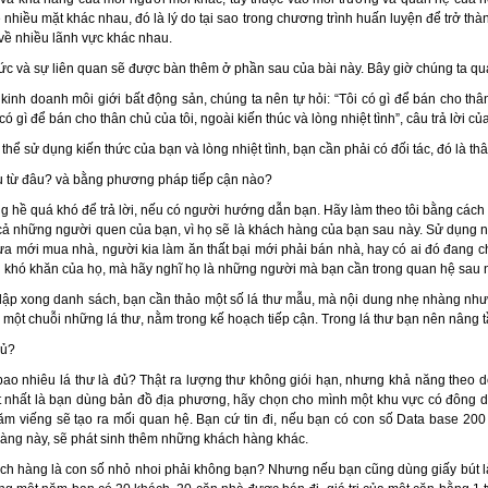
 nhiều mặt khác nhau, đó là lý do tại sao trong chương trình huấn luyện để trở thà
về nhiều lãnh vực khác nhau.
c và sự liên quan sẽ được bàn thêm ở phần sau của bài này. Bây giờ chúng ta qua
 kinh doanh môi giới bất động sản, chúng ta nên tự hỏi: “Tôi có gì để bán cho th
 có gì để bán cho thân chủ của tôi, ngoài kiến thúc và lòng nhiệt tình”, câu trả lời
hể sử dụng kiến thức của bạn và lòng nhiệt tình, bạn cần phải có đối tác, đó là th
u từ đâu? và bằng phương pháp tiếp cận nào?
 hề quá khó để trả lời, nếu có người hướng dẫn bạn. Hãy làm theo tôi bằng cách chị
t cả những người quen của bạn, vì họ sẽ là khách hàng của bạn sau này. Sử dụn
ừa mới mua nhà, người kia làm ăn thất bại mới phải bán nhà, hay có ai đó đang ch
khó khăn của họ, mà hãy nghĩ họ là những người mà bạn cần trong quan hệ sau 
t lập xong danh sách, bạn cần thảo một số lá thư mẫu, mà nội dung nhẹ nhàng nhưn
 một chuỗi những lá thư, nằm trong kế hoạch tiếp cận. Trong lá thư bạn nên nâng t
đủ?
ao nhiêu lá thư là đủ? Thật ra lượng thư không giói hạn, nhưng khả năng theo d
t nhất là bạn dùng bản đồ địa phương, hãy chọn cho mình một khu vực có đông d
m viếng sẽ tạo ra mối quan hệ. Bạn cứ tin đi, nếu bạn có con số Data base 200 
ng này, sẽ phát sinh thêm những khách hàng khác.
h hàng là con số nhỏ nhoi phải không bạn? Nhưng nếu bạn cũng dùng giấy bút làm