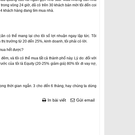
ỉ trong vòng 24 giờ, đã có trên 30 khách bán mời tôi đến coi
o 4 khách hàng đang tìm mua nhà.
căn có thể mang lại cho tôi số lợi nhuận ngay lập tức. Tôi
thị trường từ 20 đến 25%, kinh doanh, tôi phải có lời.
 mua hết được?
 đêm, và tôi có thể mua tất cả thành phố này. Lý do: đối với
rước của tôi là Equity (20-25% giảm giá) 80% tôi đi vay nợ,
ng thời gian ngắn. 3 cho đến 6 tháng, hay chúng ta dùng
In bài viết
Gửi email