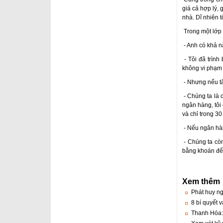
giá cả hợp lý, 
nhà. Dĩ nhiên 
Trong một lớp d
- Anh có khả n
- Tôi đã trình
không vi phạm l
- Nhưng nếu tấ
- Chúng ta là c
ngân hàng, tôi 
và chỉ trong 30
- Nếu ngân hàn
- Chúng ta còn
bằng khoán để 
Xem thêm
Phát huy ngu
8 bí quyết 
Thanh Hóa: 