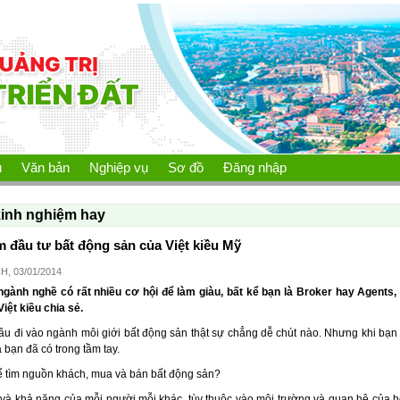
ủ
Văn bản
Nghiệp vụ
Sơ đồ
Đăng nhập
inh nghiệm hay
 đầu tư bất động sản của Việt kiều Mỹ
CH, 03/01/2014
ngành nghề có rất nhiều cơ hội để làm giàu, bất kể bạn là Broker hay Agents, 
iệt kiều chia sẻ.
 đi vào ngành môi giới bất động sản thật sự chẳng dễ chút nào. Nhưng khi bạn đ
 bạn đã có trong tầm tay.
 tìm nguồn khách, mua và bán bất động sản?
và khả năng của mỗi người mỗi khác, tùy thuộc vào môi trường và quan hệ của họ