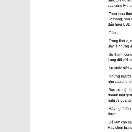
nào. Giả dụ tr
vậy công ty th
Theo thỏa thuậ
12 tháng, bạn 
dấu hiệu USD đ
Tiếp thị
Trong lĩnh vực
đây là những đ
Sự thành công 
trọng đối với m
Sự khác biệt về
Những người đứ
nhu cầu cho từ
Bạn có một thị
doanh môi giới 
nghĩ về quảng c
Hãy nghĩ đến t
được.
Để làm cho mục 
Hãy chọn lựa s