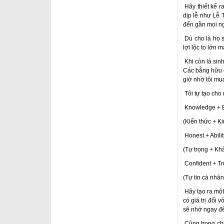
Hãy thiết kế 
dịp lễ như Lễ 
đến gần mọi n
Dù cho là họ s
lợi lộc to lớn
Khi còn là sinh
Các bằng hữu c
giờ nhờ tôi mu
Tôi tự tạo cho
Knowledge + E
(Kiến thức + Ki
Honest + Abilit
(Tự trọng + Khả
Confident + Tr
(Tự tin cá nhâ
Hãy tạo ra một
có giá trị đối
sẽ nhớ ngay đế
Cũng trong chi