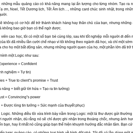
ra những mẫu quảng cáo có khả năng mang lại ấn tượng cho từng nhóm. Tạo ra 
Tạ ơn, Noel, Tết Dương lịch, Tết Âm lịch…, những card chúc sinh nhật, trong nh
gười.
ẽ không có cơ hội để trở thành khách hàng hay thân chủ của bạn, nhưng những đ
 mà không bao giờ bạn có thể ngờ được.
 viên cao học, tôi có một số bạn bè cùng lớp, sau khi tốt nghiệp mỗi người đi đến 
ủa tôi đã nhiều lần cười chế nhạo vì tôi không theo ngành đã học, và chỉ một sớm m
a cho họ một bất động sản, nhưng những người quen của họ, một phần lớn đã trở t
 mình một Logic như sau:
xperience = Confident
nh nghiệm = Tự tin)
ies + True to client”s promise = Trust
 năng + biết giữ lời hứa = Tạo ra tin tưởng)
ust = Convincing”s power
n + Được lòng tin tưởng = Sức mạnh của thuyết phục)
 Logic. Những điều tôi vừa trình bày nằm trong Logic: một lá thư được gửi thườn
 với người nhận, dù rằng nó sẽ chỉ được ghi nhận trong thoáng chốc, nhưng ảnh hư
n bạn, hay ít nhất nó cũng giúp bạn thể hiện khuynh hướng đắc nhân tâm. Bạn cứ ti
ến lược quảng cáo, có những loại hình về hình đột phá. Tôi đã có lần dùng mộ