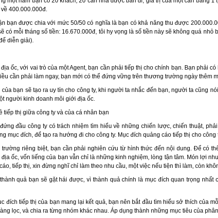
ong một năm bạn có 20 khách, 20 căn nhà được bán đi, giá trị của một căn bằng 1 tỷ
u về 400.000.000đ.
n bạn được chia với mức 50/50 có nghĩa là bạn có khả năng thu được 200.000.0
sẽ có mỗi tháng số tiền: 16.670.000đ, tôi hy vọng là số tiền này sẽ không quá nh
ể diễn giải).
 địa ốc, với vai trò của một Agent, bạn cần phải tiếp thị cho chính bạn. Bạn phải 
iều cần phải làm ngay, bạn mới có thể đứng vững trên thương trường ngày thêm 
của bạn sẽ tạo ra uy tín cho công ty, khi người ta nhắc đến bạn, người ta cũng nói
ột người kinh doanh môi giới địa ốc.
 tiếp thị giữa công ty và của cá nhân bạn
ng đầu công ty có trách nhiệm tìm hiểu về những chiến lược, chiến thuật, phải
ng mục đích, để tạo ra hướng đi cho công ty. Mục đích quảng cáo tiếp thị cho công
 trường riêng biệt, bạn cần phải nghiên cứu từ hình thức đến nội dung. Để có th
địa ốc, vốn liếng của bạn vẫn chỉ là những kinh nghiệm, lòng tận tâm. Món lợi nhuậ
áo, tiếp thị, xin đừng nghĩ chỉ làm theo nhu cầu, một việc nếu tiện thì làm, còn không
hành quả bạn sẽ gặt hái được, vì thành quả chính là mục đích quan trọng nhất c
đích tiếp thị của bạn mang lại kết quả, bạn nên bắt đầu tìm hiểu sở thích của mỗi
àng lọc, và chia ra từng nhóm khác nhau. Áp dụng thành những mục tiêu của phân k