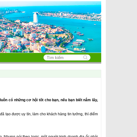
Search this site
Biểu mẫu tìm
kiếm
luôn có những cơ hội tốt cho bạn, nếu bạn biết nắm lấy,
ã tạo được uy tín, làm cho khách hàng tin tưởng, thì điểm
. Nhưng nói theo logic, một người kinh doanh địa ốc phải