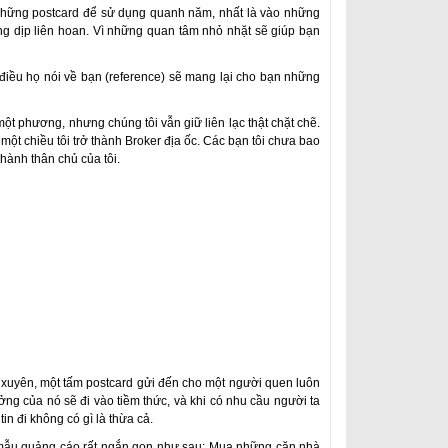
những postcard để sử dụng quanh năm, nhất là vào những
ững dịp liên hoan. Vì những quan tâm nhỏ nhặt sẽ giúp bạn
iều họ nói về bạn (reference) sẽ mang lại cho bạn những
một phương, nhưng chúng tôi vẫn giữ liên lạc thật chặt chẽ.
ột chiều tôi trở thành Broker địa ốc. Các bạn tôi chưa bao
hành thân chủ của tôi.
g xuyên, một tấm postcard gửi đến cho một người quen luôn
ởng của nó sẽ đi vào tiềm thức, và khi có nhu cầu người ta
n đi không có gì là thừa cả.
t mẫu quảng cáo rất ngắn gọn như sau: Mua những căn nhà