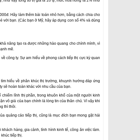
, như vậy tổng số trị giá là 20 tỷ, mức hoa hồng là 2% như
000đ. Hãy làm thêm bài toán nhỏ hơn, bằng cách chia cho
ỏ bé với bạn. (Các bạn ở Mỹ, hãy áp dụng con số 4% và dùng
có khả năng tạo ra được những hào quang cho chính mình, vì
mạnh mẽ.
 về công ty. Sự am hiểu về phong cách tiếp thị cực kỳ quan
 tìm hiểu về phân khúc thị trường, khuynh hướng đáp ứng
 ty sẽ hoàn toàn khác với nhu cầu của bạn.
ể chiếm lĩnh thị phần, trong khuôn khổ của một người kinh
n vô giá của bạn chính là lòng tin của thân chủ. Vì vậy khi
 thì thôi.
ủa quảng cáo tiếp thị, cũng là mục đích bạn mong gặt hái
 khách hàng, gia cảnh, tình hình kinh tế, công ăn việc làm.
húc tiếp thị.