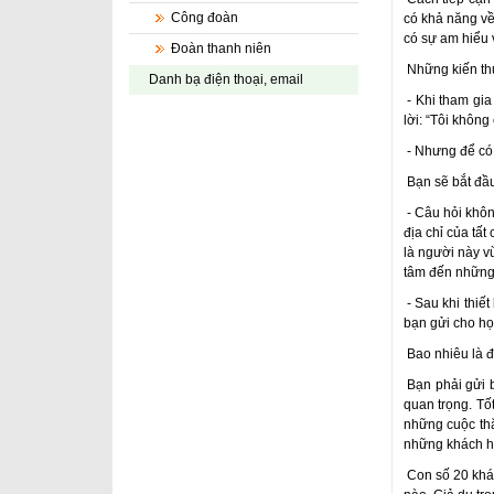
Công đoàn
có khả năng về
có sự am hiểu 
Đoàn thanh niên
Những kiến thứ
Danh bạ điện thoại, email
- Khi tham gia
lời: “Tôi không
- Nhưng để có t
Bạn sẽ bắt đầ
- Câu hỏi không
địa chỉ của tấ
là người này v
tâm đến những 
- Sau khi thiế
bạn gửi cho họ
Bao nhiêu là 
Bạn phải gửi b
quan trọng. Tố
những cuộc thă
những khách hà
Con số 20 khác