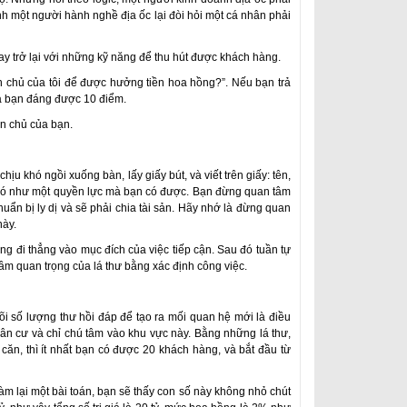
nh một người hành nghề địa ốc lại đòi hỏi một cá nhân phải
y trở lại với những kỹ năng để thu hút được khách hàng.
ân chủ của tôi để được hưởng tiền hoa hồng?”. Nếu bạn trả
 của bạn đáng được 10 điểm.
ân chủ của bạn.
u khó ngồi xuống bàn, lấy giấy bút, và viết trên giấy: tên,
g nó như một quyền lực mà bạn có được. Bạn đừng quan tâm
uẩn bị ly dị và sẽ phải chia tài sản. Hãy nhớ là đừng quan
này.
g đi thẳng vào mục đích của việc tiếp cận. Sau đó tuần tự
ầm quan trọng của lá thư bằng xác định công việc.
õi số lượng thư hồi đáp để tạo ra mối quan hệ mới là điều
ân cư và chỉ chú tâm vào khu vực này. Bằng những lá thư,
căn, thì ít nhất bạn có được 20 khách hàng, và bắt đầu từ
 lại một bài toán, bạn sẽ thấy con số này không nhỏ chút