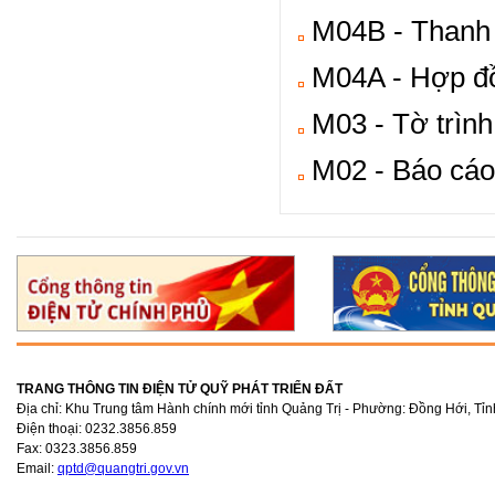
M04B - Thanh 
M04A - Hợp đồ
M03 - Tờ trình
M02 - Báo cáo
TRANG THÔNG TIN ĐIỆN TỬ QUỸ PHÁT TRIỂN ĐẤT
Địa chỉ: Khu Trung tâm Hành chính mới tỉnh Quảng Trị - Phường: Đồng Hới, Tỉn
Điện thoại: 0232.3856.859
Fax: 0323.3856.859
Email:
qptd@quangtri.gov.vn