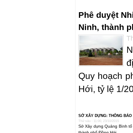
Phê duyệt N
Ninh, thành 
Th
N
đ
Quy hoạch p
Hới, tỷ lệ 1/2
SỞ XÂY DỰNG: THÔNG BÁO 
Thứ sáu - 11:00, 23/10/2015
Sở Xây dựng Quảng Bình tô
thành phố Đồng Hới