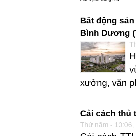
Bất động sản 
Bình Dương (
Th
H
v
xưởng, văn ph
Cải cách thủ 
Thứ năm - 10:06,