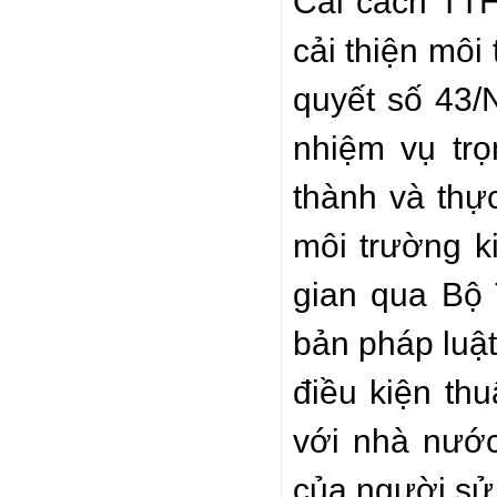
Cải cách TTHC
cải thiện môi
quyết số 43/
nhiệm vụ trọ
thành và thự
môi trường k
gian qua Bộ 
bản pháp luật
điều kiện thu
với nhà nướ
của người sử 