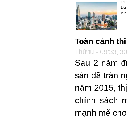
Thứ 
Dù 
Bín
Toàn cảnh th
Thứ tư - 09:33, 3
Sau 2 năm đi
sản đã tràn 
năm 2015, th
chính sách 
mạnh mẽ cho 