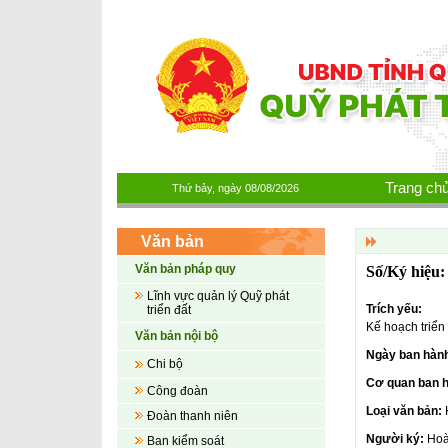
Nhảy đến nội dung
Trang ch
Thứ bảy, ngày 08/08/2026
Văn bản
Văn bản pháp quy
Lĩnh vực quản lý Quỹ phát
Trích yếu:
triển đất
Kế hoạch triển
Văn bản nội bộ
Ngày ban hàn
Chi bộ
Cơ quan ban 
Công đoàn
Loại văn bản:
Đoàn thanh niên
Người ký:
Hoà
Ban kiểm soát