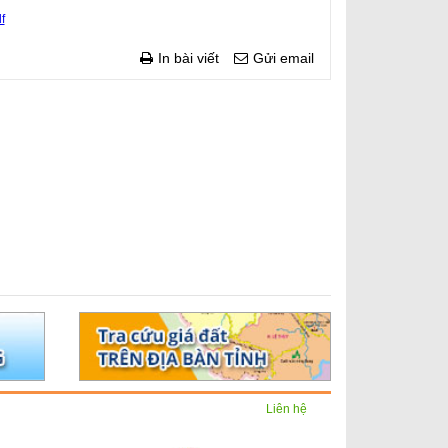
f
In bài viết
Gửi email
Liên hệ