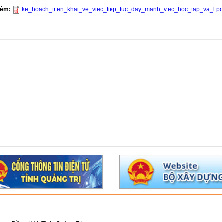
 kèm:
ke_hoach_trien_khai_ve_viec_tiep_tuc_day_manh_viec_hoc_tap_va_l.pd