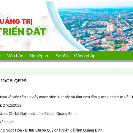
ủ
Văn bản
Nghiệp vụ
Sơ đồ
Đăng nhập
11/CB-QPTĐ
 khai về việc tiếp tục đẩy mạnh việc "Học tập và làm theo tấm gương đạo đức Hồ C
h:
27/12/2012
hành:
Chi bộ Quỹ phát triển đất tỉnh Quảng Bình
Kế hoạch
ng Ngọc Hòa - Bí thư Chi bộ Quỹ phát triển đất tỉnh Quảng Bình