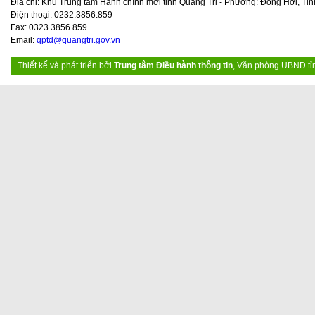
Địa chỉ: Khu Trung tâm Hành chính mới tỉnh Quảng Trị - Phường: Đồng Hới, Tỉn
Điện thoại: 0232.3856.859
Fax: 0323.3856.859
Email:
qptd@quangtri.gov.vn
Thiết kế và phát triển bởi
Trung tâm Điều hành thông tin
, Văn phòng UBND tỉ