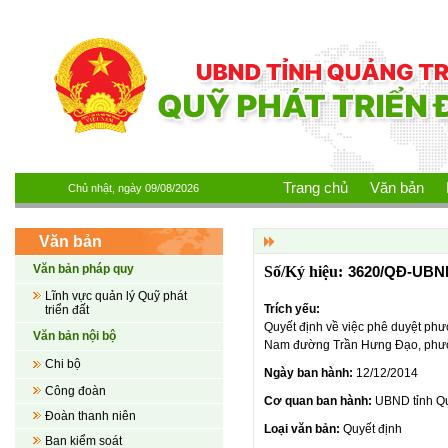
Nhảy đến nội dung
Trang chủ
Văn bản
Chủ nhật, ngày 09/08/2026
Văn bản
Văn bản pháp quy
3620/QĐ-UBN
Lĩnh vực quản lý Quỹ phát
Trích yếu:
triển đất
Quyết định về việc phê duyệt phươ
Văn bản nội bộ
Nam đường Trần Hưng Đạo, phườ
Chi bộ
Ngày ban hành:
12/12/2014
Công đoàn
Cơ quan ban hành:
UBND tỉnh Q
Đoàn thanh niên
Loại văn bản:
Quyết định
Ban kiểm soát