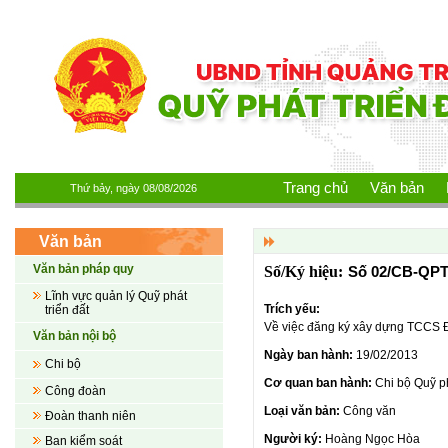
Nhảy đến nội dung
Trang chủ
Văn bản
Thứ bảy, ngày 08/08/2026
Văn bản
Văn bản pháp quy
Số 02/CB-QP
Lĩnh vực quản lý Quỹ phát
Trích yếu:
triển đất
Về việc đăng ký xây dựng TCCS 
Văn bản nội bộ
Ngày ban hành:
19/02/2013
Chi bộ
Cơ quan ban hành:
Chi bộ Quỹ ph
Công đoàn
Loại văn bản:
Công văn
Đoàn thanh niên
Người ký:
Hoàng Ngọc Hòa
Ban kiểm soát