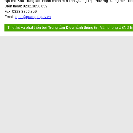
Địa chỉ: Khu Trung tâm Hành chính mới tỉnh Quảng Trị - Phường: Đồng Hới, Tỉn
Điện thoại: 0232.3856.859
Fax: 0323.3856.859
Email:
qptd@quangtri.gov.vn
Thiết kế và phát triển bởi
Trung tâm Điều hành thông tin
, Văn phòng UBND tỉ