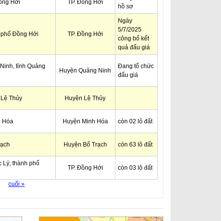
ồng Hới
TP. Đồng Hới
hồ sơ
Ngày
5/7/2025
 phố Đồng Hới
TP. Đồng Hới
công bố kết
quả đấu giá
Ninh, tỉnh Quảng
Đang tổ chức
Huyện Quảng Ninh
đấu giá
n Lệ Thủy
Huyện Lệ Thủy
h Hóa
Huyện Minh Hóa
còn 02 lô đất
rạch
Huyện Bố Trạch
còn 63 lô đất
 Lý, thành phố
TP. Đồng Hới
còn 03 lô đất
cuối »