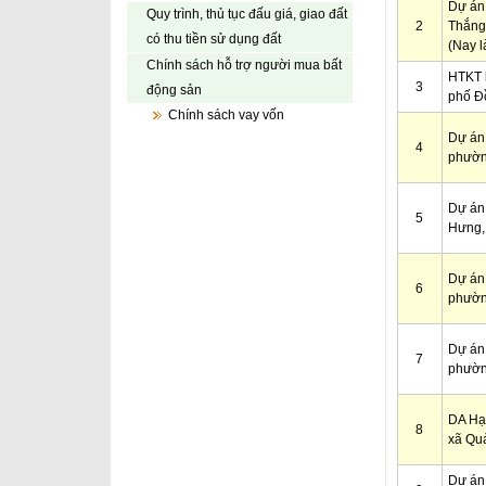
Dự án
Quy trình, thủ tục đấu giá, giao đất
2
Thắng,
có thu tiền sử dụng đất
(Nay l
Chính sách hỗ trợ người mua bất
HTKT k
3
động sản
phố Đ
Chính sách vay vốn
Dự án 
4
phườn
Dự án 
5
Hưng, 
Dự án 
6
phường
Dự án 
7
phườn
DA Hạ 
8
xã Qu
Dự án 