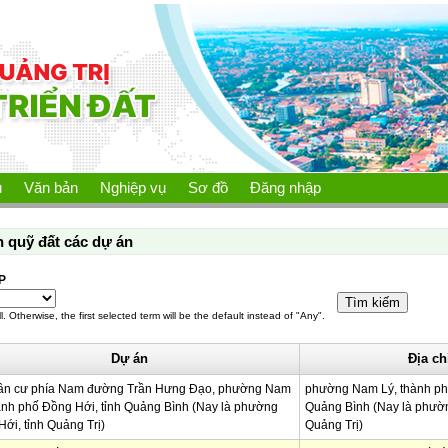
ủ
Văn bản
Nghiệp vụ
Sơ đồ
Đăng nhập
n quỹ đất các dự án
P
l. Otherwise, the first selected term will be the default instead of "Any".
Dự án
Địa ch
ân cư phía Nam đường Trần Hưng Đạo, phường Nam
phường Nam Lý, thành phố
ành phố Đồng Hới, tỉnh Quảng Bình (Nay là phường
Quảng Bình (Nay là phườn
ới, tỉnh Quảng Trị)
Quảng Trị)