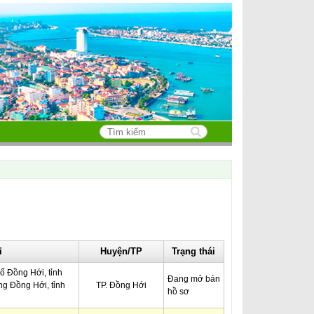
Search this site
Biểu mẫu tìm
kiếm
ỉ
Huyện/TP
Trạng thái
 Đồng Hới, tỉnh
Đang mở bán
g Đồng Hới, tỉnh
TP. Đồng Hới
hồ sơ