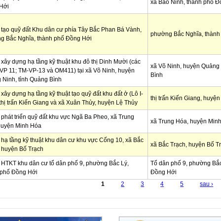
xã Bảo Ninh, thành phố Đ
Hới
tạo quỹ đất Khu dân cư phía Tây Bắc Phan Bá Vành,
phường Bắc Nghĩa, thành
g Bắc Nghĩa, thành phố Đồng Hới
xây dựng hạ tầng kỹ thuật khu đô thị Dinh Mười (các
xã Võ Ninh, huyện Quảng 
VP 11; TM-VP-13 và OM411) tại xã Võ Ninh, huyện
Bình
 Ninh, tỉnh Quảng Bình
xây dựng hạ tầng kỹ thuật tạo quỹ đất khu đất ở (Lô I-
thị trấn Kiến Giang, huyệ
hị trấn Kiến Giang và xã Xuân Thủy, huyện Lệ Thủy
phát triển quỹ đất khu vực Ngã Ba Pheo, xã Trung
xã Trung Hóa, huyện Min
huyện Minh Hóa
hạ tầng kỹ thuật khu dân cư khu vực Cống 10, xã Bắc
xã Bắc Trạch, huyện Bố T
 huyện Bố Trạch
 HTKT khu dân cư tổ dân phố 9, phường Bắc Lý,
Tổ dân phố 9, phường Bắc
 phố Đồng Hới
Đồng Hới
1
2
3
4
5
sau ›