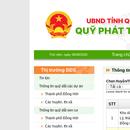
Nhảy đến nội dung
Trang ch
Thứ năm, ngày 06/08/2026
Thị trường BĐS
Thông ti
Tin tức
Chọn Huyện/T
Thông tin quỹ đất các dự án
Leave blank for al
Thành phố Đồng Hới
Các huyện, thị xã
STT
Thông tin quỹ đất xen cư
Khu d
Thành phố Đồng Hới
1
Lý, th
Đồng H
Các huyện, thị xã